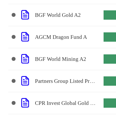
BGF World Gold A2
AGCM Dragon Fund A
BGF World Mining A2
Partners Group Listed Priv Eq USD P Acc
CPR Invest Global Gold Mines A USD Acc