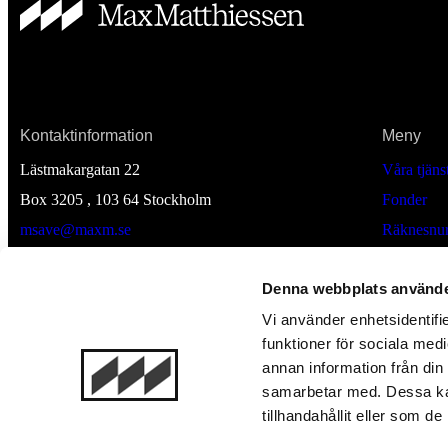
Kontaktinformation
Meny
Lästmakargatan 22
Våra tjäns
Box 3205 , 103 64
Stockholm
Fonder
msave@maxm.se
Räknesnur
Till Max Matthiessens hemsida
Nyheter
Denna webbplats använde
Om Msav
Bli kund
Vi använder enhetsidentifie
funktioner för sociala medi
Logga in
annan information från din
samarbetar med. Dessa kan
tillhandahållit eller som d