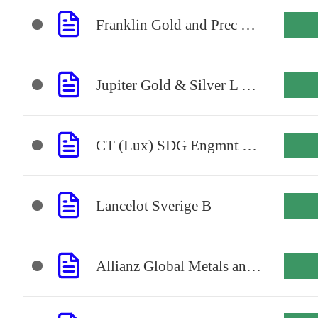
Franklin Gold and Prec Mtls A(acc)USD
Jupiter Gold & Silver L USD Acc
CT (Lux) SDG Engmnt Glbl Eq A USD Acc
Lancelot Sverige B
Allianz Global Metals and Mining A EUR