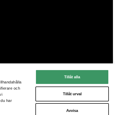
Tillåt alla
illhandahålla
ifierare och
Tillåt urval
vi
 du har
Avvisa