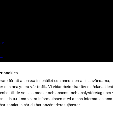
ter
ra
r cookies
e
rare för att anpassa innehållet och annonserna till användarna, t
er och analysera vår trafik. Vi vidarebefordrar även sådana ident
 enhet till de sociala medier och annons- och analysföretag som 
 i sin tur kombinera informationen med annan information som
e har samlat in när du har använt deras tjänster.