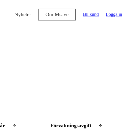
a
Nyheter
Om Msave
Bli kund
Logga in
 år
Förvaltningsavgift