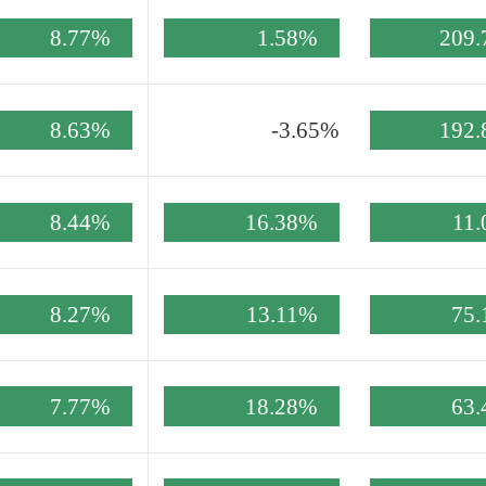
8.77%
1.58%
209
8.63%
-3.65%
192
8.44%
16.38%
11
8.27%
13.11%
75
7.77%
18.28%
63