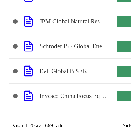
JPM Global Natural Resources A acc EUR
Schroder ISF Global Energy A Acc USD
Evli Global B SEK
Invesco China Focus Equity A USD Acc
Visar
1-20
av
1669
rader
Sid