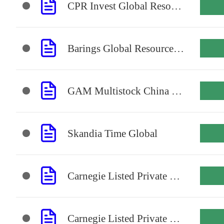
CPR Invest Global Resources A USD Acc
Barings Global Resources A USD Inc
GAM Multistock China Evolution Eq USD B
Skandia Time Global
Carnegie Listed Private Equity B
Carnegie Listed Private Equity A