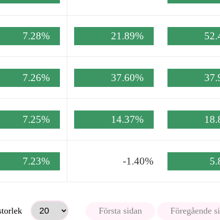
7.28%
21.89%
52
7.26%
37.60%
37
7.25%
14.37%
18
7.23%
-1.40%
5
storlek
Första sidan
Föregående s