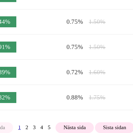
.44%
0.75%
1.50%
.91%
0.75%
1.50%
.89%
0.72%
1.60%
.82%
0.88%
1.75%
ida
1
2
3
4
5
Nästa sida
Sista sidan