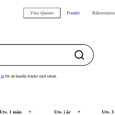
Våra tjänster
Fonder
Räknesnurr
 in
för att handla fonder med rabatt.
Utv. 1 mån
Utv. i år
Utv. 3