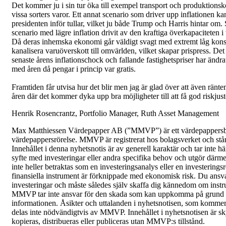
Det kommer ju i sin tur öka till exempel transport och produktionskos
vissa sorters varor. Ett annat scenario som driver upp inflationen k
presidenten inför tullar, vilket ju både Trump och Harris hintar om
scenario med lägre inflation drivit av den kraftiga överkapaciteten i
Då deras inhemska ekonomi går väldigt svagt med extremt låg kon
kanalisera varuöverskott till omvärlden, vilket skapar prispress. Det 
senaste årens inflationschock och fallande fastighetspriser har änd
med åren då pengar i princip var gratis.
Framtiden får utvisa hur det blir men jag är glad över att även rä
åren där det kommer dyka upp bra möjligheter till att få god riskjus
Henrik Rosencrantz, Portfolio Manager, Ruth Asset Management
Max Matthiessen Värdepapper AB (”MMVP”) är ett värdepappersbol
värdepappersrörelse. MMVP är registrerat hos bolagsverket och står
Innehållet i denna nyhetsnotis är av generell karaktär och tar inte hä
syfte med investeringar eller andra specifika behov och utgör därmed
inte heller betraktas som en investeringsanalys eller en investering
finansiella instrument är förknippade med ekonomisk risk. Du ansva
investeringar och måste således själv skaffa dig kännedom om instr
MMVP tar inte ansvar för den skada som kan uppkomma på grund av 
informationen. Åsikter och uttalanden i nyhetsnotisen, som komm
delas inte nödvändigtvis av MMVP. Innehållet i nyhetsnotisen är sk
kopieras, distribueras eller publiceras utan MMVP:s tillstånd.