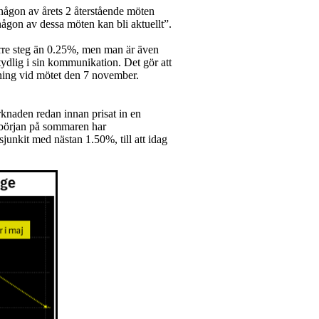
ågon av årets 2 återstående möten
gon av dessa möten kan bli aktuellt”.
större steg än 0.25%, men man är även
tydlig i sin kommunikation. Det gör att
ning vid mötet den 7 november.
arknaden redan innan prisat in en
i början på sommaren har
sjunkit med nästan 1.50%, till att idag