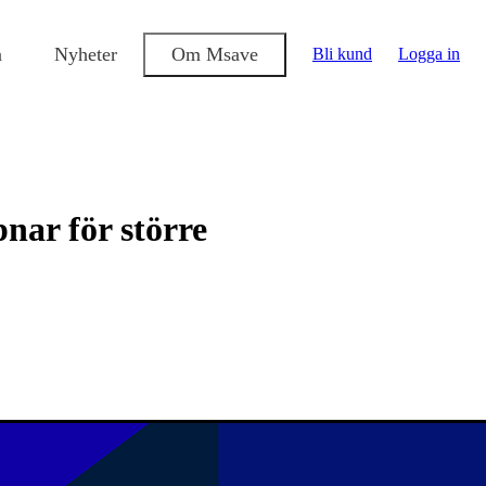
a
Nyheter
Om Msave
Bli kund
Logga in
ar för större