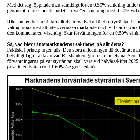
Med det sagt öppnade man samtidigt för en 0.50% sänkning under n
genom att i pressmeddelandet skriva ”en sänkning med 0.50% vid nå
Riksbanken har ju såklart alltid alternativet att ändra styrräntan i 
väldigt noga med att inte överraska marknaden och vill därför vara 
den kommentaren väsentligt ökar förväntningen för en 0.50% sänk
Så, vad blev räntemarknadens reaktioner på allt detta?
Faktiskt i princip ingen alls. Den stora anledningen till det är att m
betydligt lägre ränta än vad Riksbanken gjort i sin räntebana. Sen 
förväntningarna på var styrräntan skall vara vid halvårsskiftet 2025 
prisa in en botten runt 1.60% (se graf nedan)