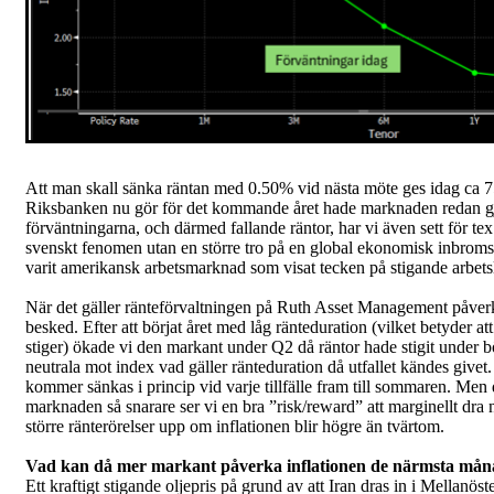
Att man skall sänka räntan med 0.50% vid nästa möte ges idag ca 7
Riksbanken nu gör för det kommande året hade marknaden redan g
förväntningarna, och därmed fallande räntor, har vi även sett för te
svenskt fenomen utan en större tro på en global ekonomisk inbroms
varit amerikansk arbetsmarknad som visat tecken på stigande arbets
När det gäller ränteförvaltningen på Ruth Asset Management påverk
besked. Efter att börjat året med låg ränteduration (vilket betyder at
stiger) ökade vi den markant under Q2 då räntor hade stigit under bö
neutrala mot index vad gäller ränteduration då utfallet kändes givet.
kommer sänkas i princip vid varje tillfälle fram till sommaren. Men de
marknaden så snarare ser vi en bra ”risk/reward” att marginellt dra 
större ränterörelser upp om inflationen blir högre än tvärtom.
Vad kan då mer markant påverka inflationen de närmsta må
Ett kraftigt stigande oljepris på grund av att Iran dras in i Mellanös