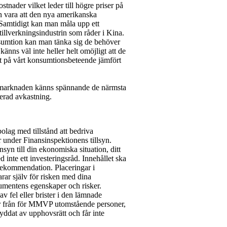
tnader vilket leder till högre priser på
an vara att den nya amerikanska
. Samtidigt kan man måla upp ett
 tillverkningsindustrin som råder i Kina.
sumtion kan man tänka sig de behöver
känns väl inte heller helt omöjligt att de
rat på vårt konsumtionsbeteende jämfört
ntemarknaden känns spännande de närmsta
terad avkastning.
ag med tillstånd att bedriva
 under Finansinspektionens tillsyn.
nsyn till din ekonomiska situation, ditt
 inte ett investeringsråd. Innehållet ska
srekommendation. Placeringar i
rar själv för risken med dina
umentens egenskaper och risker.
fel eller brister i den lämnade
er från för MMVP utomstående personer,
yddat av upphovsrätt och får inte