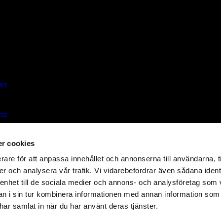
ter
ra
r cookies
e
rare för att anpassa innehållet och annonserna till användarna, t
er och analysera vår trafik. Vi vidarebefordrar även sådana ident
 enhet till de sociala medier och annons- och analysföretag som 
 i sin tur kombinera informationen med annan information som
e har samlat in när du har använt deras tjänster.