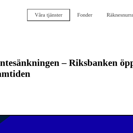
Våra tjänster
Fonder
Räknesnurr
ntesänkningen – Riksbanken öppn
ramtiden