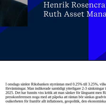
I onsdags sänkte Riksbanken styrräntan med 0.25% till 3.25%, vilke
förväntningar. Man indikerade samtidigt ytterligare 2-3 sänkningar i 
2025. Det har funnits viss kritik att man sänker för långsamt men
presskonferensen noga med att påpeka att räntan bör sänkas gradvis 
osäkerheten för framför allt inflationen, geopolitik, den ekonomiska