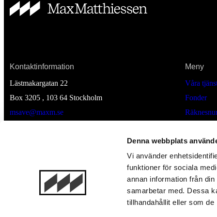
Kontaktinformation
Meny
Lästmakargatan 22
Våra tjäns
Box 3205 , 103 64
Stockholm
Fonder
msave@maxm.se
Räknesnur
Till Max Matthiessens hemsida
Nyheter
Denna webbplats använde
Om Msav
Vi använder enhetsidentifie
Bli kund
funktioner för sociala medi
Logga in
annan information från din
samarbetar med. Dessa kan
tillhandahållit eller som d