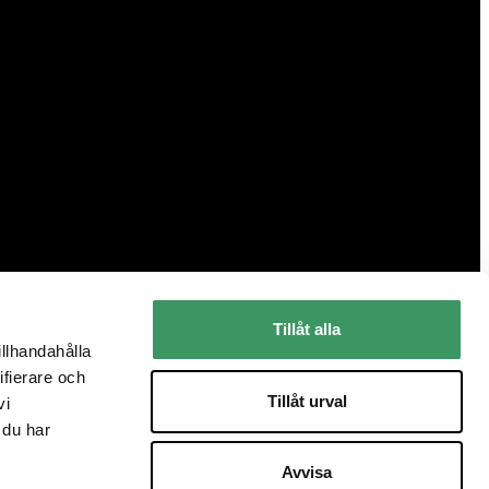
Tillåt alla
illhandahålla
ifierare och
Tillåt urval
vi
 du har
Avvisa