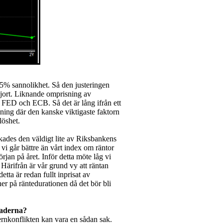
5% sannolikhet. Så den justeringen
jort. Liknande omprisning av
x FED och ECB. Så det är lång ifrån ett
ning där den kanske viktigaste faktorn
löshet.
ades den väldigt lite av Riksbankens
t vi går bättre än vårt index om räntor
rjan på året. Inför detta möte låg vi
 Härifrån är vår grund vy att räntan
tta är redan fullt inprisat av
ner på räntedurationen då det bör bli
naderna?
ternkonflikten kan vara en sådan sak.