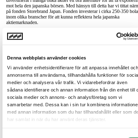
diversifierat i många olika aktier ett bra alternativ för att få exponeri
mot hela den japanska börsen. Med hänsyn till detta har vi tittat när
på fonden Storebrand Japan. Fonden investerar i cirka 250-350 bol
inom olika branscher för att kunna reflektera hela japanska
aktiemarknaden.
Via en investering i Storebrand Japan
får en investerare en
investering som medför en bred exponering mot en av världens stör
aktiemarknader. De största innehaven i fonden är i nuläget bland an
branscherna informationsteknik på runt 19% och industri på 17% s
företagsmässigt fordonskoncernen Toyota Motor Corp och
Denna webbplats använder cookies
elektronikföretaget Tokyo Electron.
Vi använder enhetsidentifierare för att anpassa innehållet oc
Läs mer om Storebrand Japan
annonserna till användarna, tillhandahålla funktioner för socia
Daniel Ljungström, Head of Private Savings Max Matthiessen
medier och analysera vår trafik. Vi vidarebefordrar även
sådana identifierare och annan information från din enhet till 
Max Matthiessen Värdepapper AB (”MMVP”) är ett
sociala medier och annons- och analysföretag som vi
värdepappersbolag med tillstånd att bedriva
samarbetar med. Dessa kan i sin tur kombinera information
värdepappersrörelse. MMVP är registrerat hos bolagsverk
och står under Finansinspektionens tillsyn. Innehållet i d
med annan information som du har tillhandahållit eller som d
nyhetsnotis är av generell karaktär och tar inte hänsyn till
har samlat in när du har använt deras tjänster.
ekonomiska situation, ditt syfte med investeringar eller an
specifika behov och utgör därmed inte ett investeringsråd.
Samtyckesval
Innehållet ska inte heller betraktas som en investeringsana