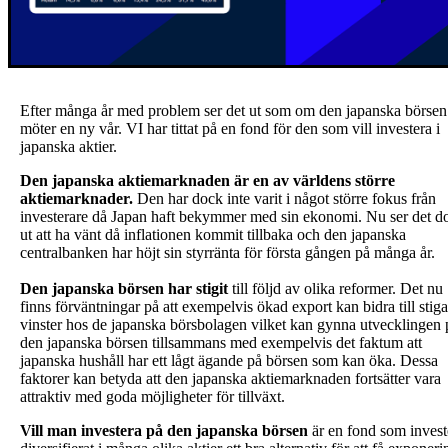
Efter många år med problem ser det ut som om den japanska börsen
möter en ny vår. VI har tittat på en fond för den som vill investera i
japanska aktier.
Den japanska aktiemarknaden är en av världens större
aktiemarknader.
Den har dock inte varit i något större fokus från
investerare då Japan haft bekymmer med sin ekonomi. Nu ser det d
ut att ha vänt då inflationen kommit tillbaka och den japanska
centralbanken har höjt sin styrränta för första gången på många år.
Den japanska börsen har stigit
till följd av olika reformer. Det nu
finns förväntningar på att exempelvis ökad export kan bidra till stig
vinster hos de japanska börsbolagen vilket kan gynna utvecklingen 
den japanska börsen tillsammans med exempelvis det faktum att
japanska hushåll har ett lågt ägande på börsen som kan öka. Dessa
faktorer kan betyda att den japanska aktiemarknaden fortsätter vara
attraktiv med goda möjligheter för tillväxt.
Vill man investera på den japanska börsen
är en fond som invest