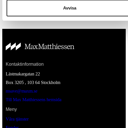
Avvisa
Kontaktinformation
Lästmakargatan 22
Box 3205 , 103 64
Stockholm
msave@maxm.se
Till Max Matthiessens hemsida
Meny
Våra tjänster
Fonder