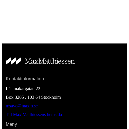
Kontaktinformation
Lästmakargatan 22
Box 3205 , 103 64
Stockholm
msave@maxm.se
Till Max Matthiessens hemsida
Meny