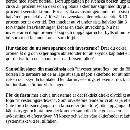
period med större börsfall. Börsuppgången på svenska börsen uppgår
cirka 25 procent sedan dess och globala aktier har stigit med drygt 
procent i svenska kronor. För att sätta avkastningen under det i sista
halvåret i perspektiv så förväntas svenska aktier avkasta cirka 8-10
procent per år över tid. Det innebär att vi under sista halvåret fått 3
förväntade årsavkastningar. Det är en stark utveckling. Nu har
investerarna dragit öronen åt sig och uppgångarna har bytts ut mot v
börsoro med fallande kurser som följd.
Hur tänker du nu som sparare och investerare?
Drar du också
öronen åt dig och säljer några aktiefonder för att skydda kapitalet ell
gör du tvärtom och sparar mer när börsen faller?
Sannolikt säger din magkänsla
och ”investeringsreflex” om du föl
börsen lite närmare att de är läge att sälja någon aktiefond för att mi
risken och skydda kapitalet. Den där investeringsreflexen är dock i
bra indikator för hur vi ska agera.
För de flesta
mer aktiva investerare är det faktiskt direkt olyckligt at
följa ”investeringsreflexen”. Som investerare tenderar vi att sälja eft
(inte före) börsnedgångar och köpa efter (inte före) börsuppgångar.
känns tryggt och bra men det kommer sannolikt inte ge oss den
avkastning vi eftersträvar. Vi köper och säljer våra aktiefonder relati
systematiskt vid fel tillfällen.