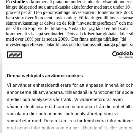
En studie
vi kommer att prata om under seminariet visar att under e
längre tidsperiod steg amerikanska aktiefonder med strax under 10
procent per år. Den genomsnittlige investeraren i fonderna fick dock
bara strax över 6 procent i avkastning. Förklaringen till investerarna
sämre avkastning är delvis att de följt ”investeringsreflexen” och m
det sålt och köpt vid fel tillfällen. Nedan har jag lånat en bild som
kommer att visas på seminariet. Trots alla kriser har globala aktier sti
med över 10% per år sedan 2009. Det finns många tillfällen ”då
investeringsreflexen” talar till oss och lockar oss att många gånger sä
när vi med facit i hand borde ha investerat mer eller bara inte gjort 
alls.
Denna webbplats använder cookies
Vi använder enhetsidentifierare för att anpassa innehållet oc
annonserna till användarna, tillhandahålla funktioner för socia
medier och analysera vår trafik. Vi vidarebefordrar även
sådana identifierare och annan information från din enhet till 
sociala medier och annons- och analysföretag som vi
samarbetar med. Dessa kan i sin tur kombinera information
med annan information som du har tillhandahållit eller som d