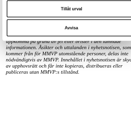
Innehållet ska inte heller betraktas som en investeringsana
Tillåt urval
eller en investeringsrekommendation. Placeringar i finansi
instrument är förknippade med ekonomisk risk. Du ansvar
själv för risken med dina investeringar och måste således
Avvisa
själv skaffa dig kännedom om instrumentens egenskaper o
risker. MMVP tar inte ansvar för den skada som kan
uppkomma på grund av fel eller brister i den lämnade
informationen. Åsikter och uttalanden i nyhetsnotisen, som
kommer från för MMVP utomstående personer, delas inte
nödvändigtvis av MMVP. Innehållet i nyhetsnotisen är sky
av upphovsrätt och får inte kopieras, distribueras eller
publiceras utan MMVP:s tillstånd.