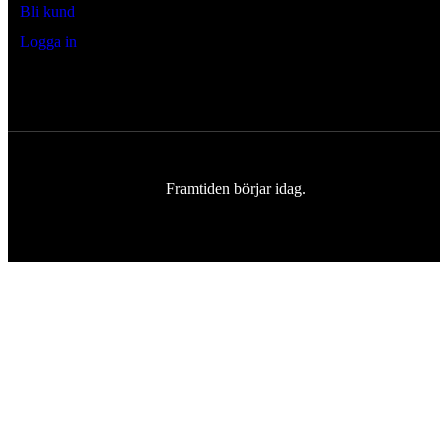
Bli kund
Logga in
Framtiden börjar idag.