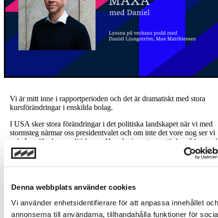
Vi är mitt inne i rapportperioden och det är dramatiskt med stora
kursförändringar i enskilda bolag.
I USA sker stora förändringar i det politiska landskapet när vi med
stormsteg närmar oss presidentvalet och om inte det vore nog ser vi
också en ökad geopolitisk oro. Hur ska investerare tänka på kort oc
lång sikt? Arne Lundberg, investeringschef på Max Matthiessen, gäs
veckans avsnitt och guidar oss igenom de stora frågorna. Podden le
Daniel Ljungström.
Lyssna på podden
Denna webbplats använder cookies
Vi använder enhetsidentifierare för att anpassa innehållet oc
Investeringar i finansiella instrument är förknippade med risk och en
annonserna till användarna, tillhandahålla funktioner för socia