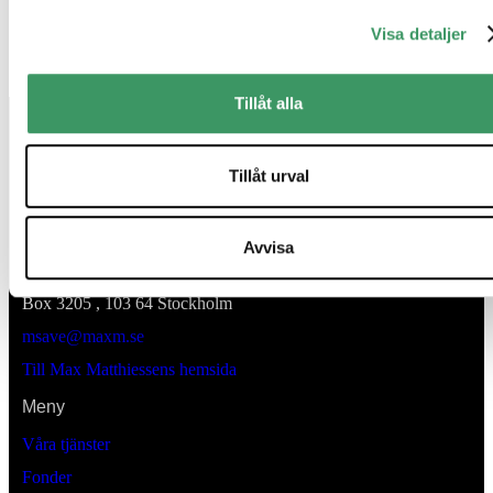
Visa detaljer
Tillåt alla
Tillåt urval
Kontaktinformation
Avvisa
Lästmakargatan 22
Box 3205 , 103 64
Stockholm
msave@maxm.se
Till Max Matthiessens hemsida
Meny
Våra tjänster
Fonder