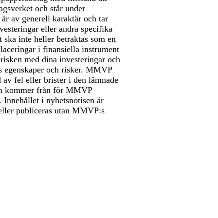
agsverket och står under
 är av generell karaktär och tar
vesteringar eller andra specifika
 ska inte heller betraktas som en
aceringar i finansiella instrument
 risken med dina investeringar och
ns egenskaper och risker. MMVP
v fel eller brister i den lämnade
 som kommer från för MMVP
Innehållet i nyhetsnotisen är
s eller publiceras utan MMVP:s