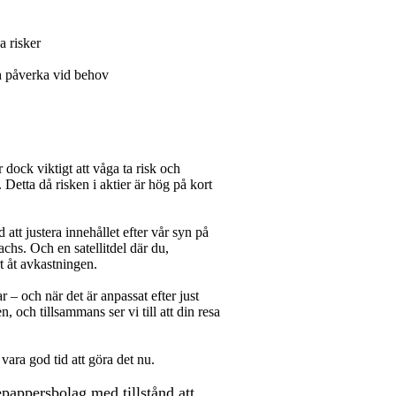
a risker
ch påverka vid behov
 dock viktigt att våga ta risk och
Detta då risken i aktier är hög på kort
 att justera innehållet efter vår syn på
hs. Och en satellitdel där du,
t åt avkastningen.
ar – och när det är anpassat efter just
 och tillsammans ser vi till att din resa
 vara god tid att göra det nu.
ppersbolag med tillstånd att