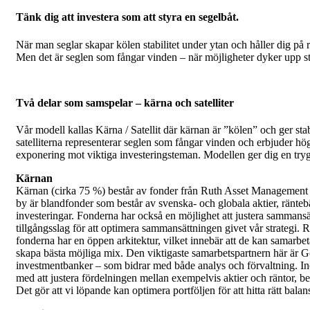
Tänk dig att investera som att styra en segelbåt.
När man seglar skapar kölen stabilitet under ytan och håller dig på r
Men det är seglen som fångar vinden – när möjligheter dyker upp st
Två delar som samspelar – kärna och satelliter
Vår modell kallas Kärna / Satellit där kärnan är ”kölen” och ger st
satelliterna representerar seglen som fångar vinden och erbjuder hö
exponering mot viktiga investeringsteman. Modellen ger dig en trygg
Kärnan
Kärnan (cirka 75 %) består av fonder från Ruth Asset Management o
by är blandfonder som består av svenska- och globala aktier, ränte
investeringar. Fonderna har också en möjlighet att justera sammansät
tillgångsslag för att optimera sammansättningen givet vår strategi
fonderna har en öppen arkitektur, vilket innebär att de kan samarbeta
skapa bästa möjliga mix. Den viktigaste samarbetspartnern här är 
investmentbanker – som bidrar med både analys och förvaltning. In
med att justera fördelningen mellan exempelvis aktier och räntor, b
Det gör att vi löpande kan optimera portföljen för att hitta rätt bal