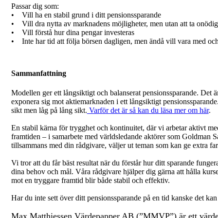
Passar dig som:
• Vill ha en stabil grund i ditt pensionssparande
• Vill dra nytta av marknadens möjligheter, men utan att ta onödig
• Vill förstå hur dina pengar investeras
• Inte har tid att följa börsen dagligen, men ändå vill vara med o
Sammanfattning
Modellen ger ett långsiktigt och balanserat pensionssparande. Det är
exponera sig mot aktiemarknaden i ett långsiktigt pensionssparande. 
sikt men låg på lång sikt.
Varför det är så kan du läsa mer om här
.
En stabil kärna för trygghet och kontinuitet, där vi arbetar aktivt med
framtiden – i samarbete med världsledande aktörer som Goldman Sac
tillsammans med din rådgivare, väljer ut teman som kan ge extra far
Vi tror att du får bäst resultat när du förstår hur ditt sparande funger
dina behov och mål. Våra rådgivare hjälper dig gärna att hålla kursen,
mot en tryggare framtid blir både stabil och effektiv.
Har du inte sett över ditt pensionssparande på en tid kanske det kan
Max Matthiessen Värdepapper AB (”MMVP”) är ett värdepa