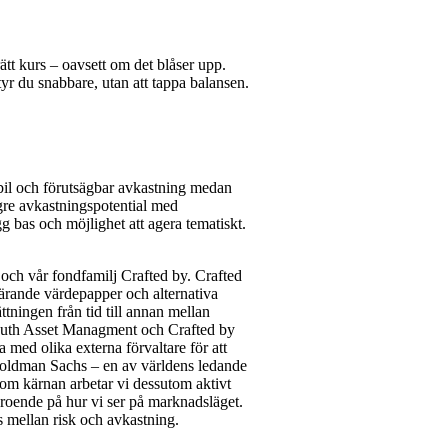
ätt kurs – oavsett om det blåser upp.
yr du snabbare, utan att tappa balansen.
abil och förutsägbar avkastning medan
gre avkastningspotential med
 bas och möjlighet att agera tematiskt.
ch vår fondfamilj Crafted by. Crafted
bärande värdepapper och alternativa
tningen från tid till annan mellan
. Ruth Asset Managment och Crafted by
 med olika externa förvaltare för att
Goldman Sachs – en av världens ledande
om kärnan arbetar vi dessutom aktivt
eroende på hur vi ser på marknadsläget.
ans mellan risk och avkastning.