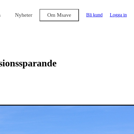
a
Nyheter
Om Msave
Bli kund
Logga in
nsionssparande