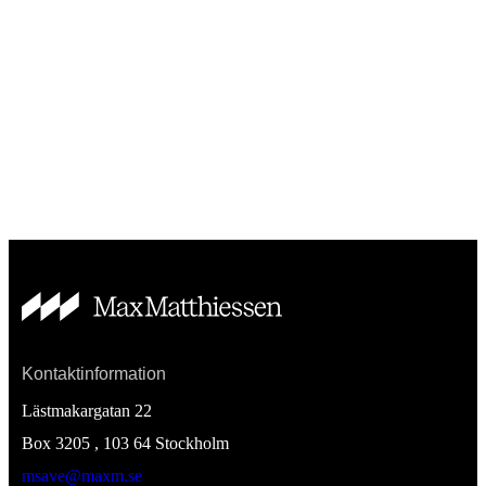
Kontaktinformation
Lästmakargatan 22
Box 3205 , 103 64
Stockholm
msave@maxm.se