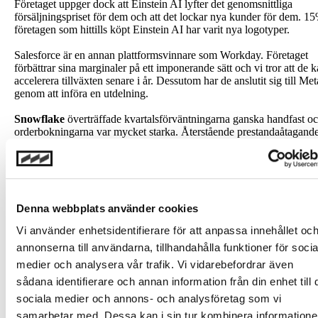
Företaget uppger dock att Einstein AI lyfter det genomsnittliga
försäljningspriset för dem och att det lockar nya kunder för dem. 1
företagen som hittills köpt Einstein AI har varit nya logotyper.
Salesforce är en annan plattformsvinnare som Workday. Företaget
förbättrar sina marginaler på ett imponerande sätt och vi tror att de 
accelerera tillväxten senare i år. Dessutom har de anslutit sig till Met
genom att införa en utdelning.
Snowflake
överträffade kvartalsförväntningarna ganska handfast o
orderbokningarna var mycket starka. Återstående prestandaåtagand
uppgick till 5,2 miljarder USD och visade på accelererande tillväxt,
41% år/år. Företagets vägledning för FY25 är dock väl under
förväntningarna, med 22% produkttillväxt jämfört med
konsensusförväntningar runt 30%. Företaget verkar ha tagit en
mycket försiktig syn på utvecklingen för året baserat på efterfrågan
Denna webbplats använder cookies
setts under det senaste året. Företaget inkluderar inte några nya
försäljningar från nya produkter och förväntar sig att försäljningen a
Vi använder enhetsidentifierare för att anpassa innehållet oc
lagring ska skada omsättningen med cirka 6% eftersom kunder ändr
sättet hur de lagrar hos Snowflake. Företaget uppger samtidigt att
annonserna till användarna, tillhandahålla funktioner för socia
kunder har blivit mer offensiva i sina strategier även om det
medier och analysera vår trafik. Vi vidarebefordrar även
alltid kommer att finnas ett fokus på att optimera arbetsbelastningar.
sådana identifierare och annan information från din enhet till 
tror att förändringen i toppledningen också spelar in i deras försiktig
ståndpunkt gällande vägledningen.
sociala medier och annons- och analysföretag som vi
samarbetar med. Dessa kan i sin tur kombinera information