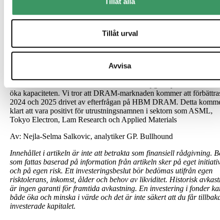
Tillåt alla
syn, detta är förmodligen bara det första steget av Indien för att bli
mindre beroende av halvledarimporter. Att bygga sin
egen försörjningskedja kommer att kosta mycket mer pengar i
subventioner för att lyckas. Goda nyheter för utrustningsleverantöre
Tillåt urval
• AI-minne
Denna vecka har det varit mycket prat om efterfrågan och tillgånge
Avvisa
AI
HBM-minne. SK Hynix uppgav att de är utsålda för året och det fa
en historia om att de har beställt 8 EUV-verktyg för produktion för a
öka kapaciteten. Vi tror att DRAM-marknaden kommer att förbättra
2024 och 2025 drivet av efterfrågan på HBM DRAM. Detta komm
klart att vara positivt för utrustningsnamnen i sektorn som ASML,
Tokyo Electron, Lam Research och Applied Materials
Av: Nejla-Selma Salkovic, analytiker GP. Bullhound
Innehållet i artikeln är inte att betrakta som finansiell rådgivning. B
som fattas baserad på information från artikeln sker på eget initiati
och på egen risk. Ett investeringsbeslut bör bedömas utifrån egen
risktolerans, inkomst, ålder och behov av likviditet. Historisk avkas
är ingen garanti för framtida avkastning. En investering i fonder ka
både öka och minska i värde och det är inte säkert att du får tillbak
investerade kapitalet.