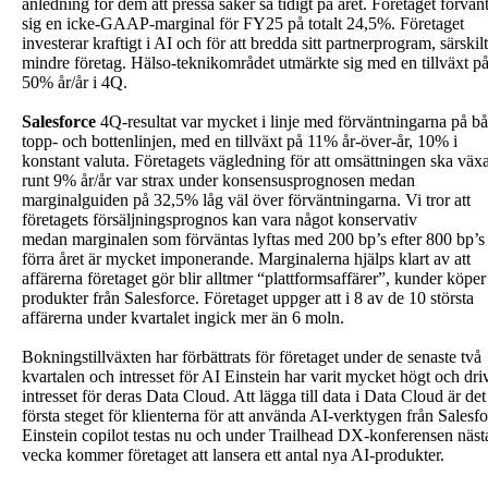
anledning för dem att pressa saker så tidigt på året. Företaget förvän
sig en icke-GAAP-marginal för FY25 på totalt 24,5%. Företaget
investerar kraftigt i AI och för att bredda sitt partnerprogram, särskil
mindre företag. Hälso-teknikområdet utmärkte sig med en tillväxt p
50% år/år i 4Q.
Salesforce
4Q-resultat var mycket i linje med förväntningarna på b
topp- och bottenlinjen, med en tillväxt på 11% år-över-år, 10% i
konstant valuta. Företagets vägledning för att omsättningen ska väx
runt 9% år/år var strax under konsensusprognosen medan
marginalguiden på 32,5% låg väl över förväntningarna. Vi tror att
företagets försäljningsprognos kan vara något konservativ
medan marginalen som förväntas lyftas med 200 bp’s efter 800 bp’s
förra året är mycket imponerande. Marginalerna hjälps klart av att
affärerna företaget gör blir alltmer “plattformsaffärer”, kunder köper 
produkter från Salesforce. Företaget uppger att i 8 av de 10 största
affärerna under kvartalet ingick mer än 6 moln.
Bokningstillväxten har förbättrats för företaget under de senaste två
kvartalen och intresset för AI Einstein har varit mycket högt och driv
intresset för deras Data Cloud. Att lägga till data i Data Cloud är det
första steget för klienterna för att använda AI-verktygen från Salesfo
Einstein copilot testas nu och under Trailhead DX-konferensen näst
vecka kommer företaget att lansera ett antal nya AI-produkter.