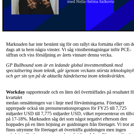
Marknaden har inte bestämt sig för om rallyt ska fortsätta eller om de
dags att ta hem några vinster. Vi såg vinsthemtagningar inför PCE-
siffran och viss försäljning av årets vinnare denna vecka.
GP Bullhound som är en ledande global investmentbank med
specialisering inom teknik, går igenom veckans största teknologiny
och ger sin syn på de aktuella händelserna inom teknikvärlden.
Workday
rapporterade och en liten del överträffades på resultatet fö
kvartalet
medan omsättningen var i linje med förväntningarna. Företaget
upprepade också sin prenumerationsprognos för FY25 till 7,725
miljarder USD till 7,775 miljarder USD, vilket representerar en tillv
på 17-18%. Marknaden såg det som något negativt eftersom den
hoppades på en liten höjning av guidningen från företaget. Vi tror at
finns utrymme för företaget att överträffa guidningen men ingen