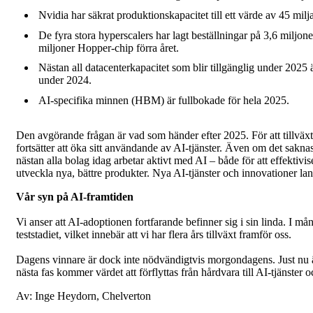
Nvidia har säkrat produktionskapacitet till ett värde av 45 mil
De fyra stora hyperscalers har lagt beställningar på 3,6 miljo
miljoner Hopper-chip förra året.
Nästan all datacenterkapacitet som blir tillgänglig under 2025 
under 2024.
AI-specifika minnen (HBM) är fullbokade för hela 2025.
Den avgörande frågan är vad som händer efter 2025. För att tillväxten
fortsätter att öka sitt användande av AI-tjänster. Även om det saknas 
nästan alla bolag idag arbetar aktivt med AI – både för att effektivis
utveckla nya, bättre produkter. Nya AI-tjänster och innovationer lan
Vår syn på AI-framtiden
Vi anser att AI-adoptionen fortfarande befinner sig i sin linda. I mån
teststadiet, vilket innebär att vi har flera års tillväxt framför oss.
Dagens vinnare är dock inte nödvändigtvis morgondagens. Just nu ä
nästa fas kommer värdet att förflyttas från hårdvara till AI-tjänster o
Av: Inge Heydorn, Chelverton