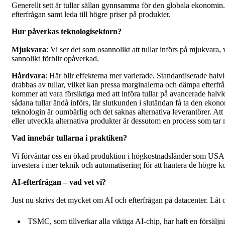
Generellt sett är tullar sällan gynnsamma för den globala ekonomin.
efterfrågan samt leda till högre priser på produkter.
Hur påverkas teknologisektorn?
Mjukvara
: Vi ser det som osannolikt att tullar införs på mjukvara, 
sannolikt förblir opåverkad.
Hårdvara
: Här blir effekterna mer varierade. Standardiserade halv
drabbas av tullar, vilket kan pressa marginalerna och dämpa efterfrå
kommer att vara försiktiga med att införa tullar på avancerade halv
sådana tullar ändå införs, lär slutkunden i slutändan få ta den ekon
teknologin är oumbärlig och det saknas alternativa leverantörer. Att 
eller utveckla alternativa produkter är dessutom en process som tar
Vad innebär tullarna i praktiken?
Vi förväntar oss en ökad produktion i högkostnadsländer som USA
investera i mer teknik och automatisering för att hantera de högre k
AI-efterfrågan – vad vet vi?
Just nu skrivs det mycket om AI och efterfrågan på datacenter. Låt os
TSMC, som tillverkar alla viktiga AI-chip, har haft en försälj