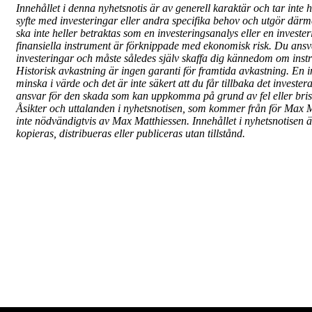
Innehållet i denna nyhetsnotis är av generell karaktär och tar inte h
syfte med investeringar eller andra specifika behov och utgör därme
ska inte heller betraktas som en investeringsanalys eller en invest
finansiella instrument är förknippade med ekonomisk risk. Du ansva
investeringar och måste således själv skaffa dig kännedom om inst
Historisk avkastning är ingen garanti för framtida avkastning. En 
minska i värde och det är inte säkert att du får tillbaka det investe
ansvar för den skada som kan uppkomma på grund av fel eller bris
Åsikter och uttalanden i nyhetsnotisen, som kommer från för Max 
inte nödvändigtvis av Max Matthiessen. Innehållet i nyhetsnotisen ä
kopieras, distribueras eller publiceras utan tillstånd.