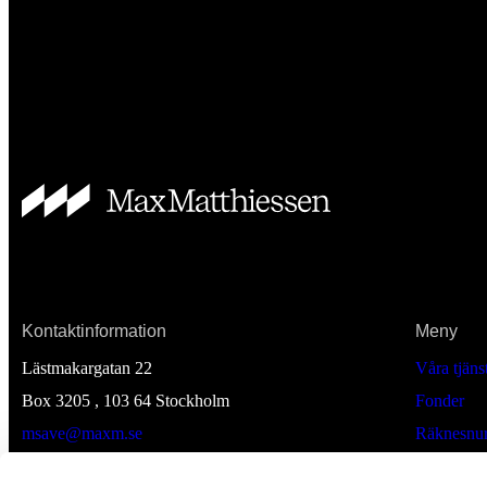
Kontaktinformation
Meny
Lästmakargatan 22
Våra tjäns
Box 3205 , 103 64
Stockholm
Fonder
msave@maxm.se
Räknesnur
Till Max Matthiessens hemsida
Nyheter