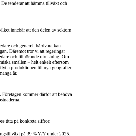
 De tenderar att hämma tillväxt och
vilket innebär att den delen av sektorn
ledare och generell hårdvara kan
gan. Däremot tror vi att regeringar
ledare och tillhörande utrustning. Om
omiska smällen – helt enkelt eftersom
flytta produktionen till nya geografier
 många år.
. Företagen kommer därför att behöva
ostnaderna.
s titta på konkreta siffror:
ningstillväxt på 39 % Y/Y under 2025.