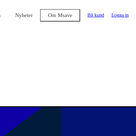
a
Nyheter
Om Msave
Bli kund
Logga in