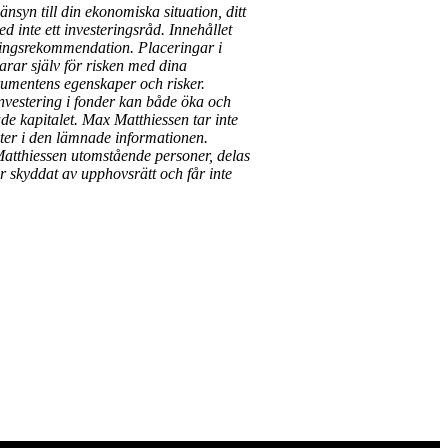
änsyn till din ekonomiska situation, ditt
d inte ett investeringsråd. Innehållet
eringsrekommendation. Placeringar i
rar själv för risken med dina
rumentens egenskaper och risker.
investering i fonder kan både öka och
rade kapitalet. Max Matthiessen tar inte
ter i den lämnade informationen.
Matthiessen utomstående personer, delas
r skyddat av upphovsrätt och får inte