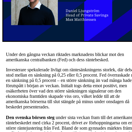
Under den gångna veckan riktades marknadens blickar mot den
amerikanska centralbanken (Fed) och dess räntebesked.
Investerare spekulerade livligt om räntesänkningens storlek, där deb
stod mellan en sänkning på 0,25 eller 0,5 procent. Fed överraskade
en sänkning på 0,5 procent – en större sänkning än vad många hade
förutspått i början av veckan. Initialt togs detta emot positivt, men
osäkerheten över vad den större sänkningen signalerar om den
ekonomiska framtiden skapade viss oro, vilket ledde till att de
amerikanska börserna till slut stängde på minus under onsdagen då
beskedet presenterades.
Den svenska börsen steg
under sista veckan fram till det amerikan
räntebeskedet med cirka 2 procent, drivet av förhoppningarna om e
större räntejustering från Fed. Bland de som gynnades märktes främ