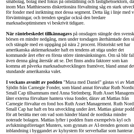
småbolag, bolag med fokus på omställning och fastighetssektorn, dä
inom Max Matthiessens diskretionära förvaltning såg en stark utvec
för fonder med inriktning mot dessa segment. Detta låg i linje med 
förväntningar, och trenden speglar också den bredare
marknadsoptimismen vi beskrivit tidigare.
När räntebeskedet tillkännagavs
på onsdagen stängde den svens
börsen en mindre nedgång, men under torsdagen återhämtade den s
och stängde med en uppgång på nära 2 procent. Historiskt sett har
amerikanska aktiemarknader haft en tendens att stiga under det
kommande året efter en första större räntesänkningen. Om så blir fal
även denna gång återstår att se. Det finns andra faktorer som kan
komma att påverka marknadsutvecklingen framöver, bland annat de
stundande amerikanska valet.
I veckans avsnitt av podden
”Maxa med Daniel” gästas vi av Matt
Sjödin från Carnegie Fonder, som bland annat förvaltar Ruth Nordi
Small Cap tillsammans med Anna Strömberg. Ruth Asset Managem
låter externa förvaltare hantera vissa fonder, därav att Mattias från
Carnegie förvaltar en fond hos Ruth Asset Management. Ruth Nord
Small Cap har haft en bra utveckling under året. Mattias gästar pod
för att berätta mer om vad som händer bland de nordiska mindre
noterade bolagen. Mattias lyfter i podden fram exempelvis kyl och
avfuktningsföretaget Munters, som gynnats av AI-trenden genom si
inblandning i byggandet av kylsystem för serverhallar som hanterar