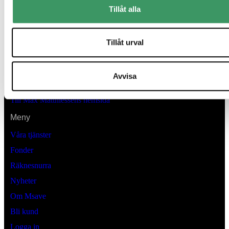
Tillåt alla
Kontaktinformation
Tillåt urval
Lästmakargatan 22
Box 3205 , 103 64
Stockholm
Avvisa
msave@maxm.se
Till Max Matthiessens hemsida
Meny
Våra tjänster
Fonder
Räknesnurra
Nyheter
Om Msave
Bli kund
Logga in