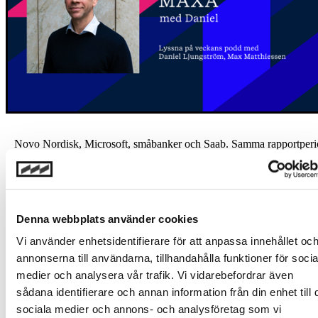
Novo Nordisk, Microsoft, småbanker och Saab. Samma rapportperi
helt olika öden. I det här avsnittet visar Daniel hur aktier ofta fortsätt
samma riktning efter rapporter genom fenomenet Post Earnings
Announcement Drift, varför många investerare reagerar för sent och
varför det mesta av detta egentligen är brus för den långsiktige spara
Istället handlar det om portföljstruktur, placeringshorisont och hur
Denna webbplats använder cookies
private equity kan bli en viktig pusselbit.
Vi använder enhetsidentifierare för att anpassa innehållet oc
Lyssna på podden
annonserna till användarna, tillhandahålla funktioner för socia
Ingen del av podcasten skall uppfattas som en uppmaning eller
medier och analysera vår trafik. Vi vidarebefordrar även
rekommendation att utföra eller disponera över någon typ av investe
sådana identifierare och annan information från din enhet till 
eller att ingå några andra transaktioner. De uppfattningar som redogj
för i podcasten återspeglar de medverkandes uppfattning för tillfälle
sociala medier och annons- och analysföretag som vi