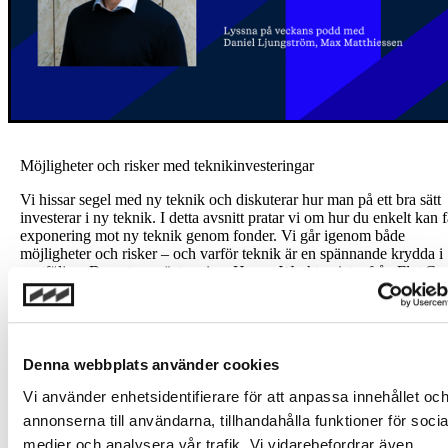
Möjligheter och risker med teknikinvesteringar
Vi hissar segel med ny teknik och diskuterar hur man på ett bra sätt
investerar i ny teknik. I detta avsnitt pratar vi om hur du enkelt kan 
exponering mot ny teknik genom fonder. Vi går igenom både
möjligheter och risker – och varför teknik är en spännande krydda i
portföljen. Dessutom gästas vi av Hanna Wachtmeister från Flat Cap
som delar sina bästa insikter från tech-världen. Flat Capital är
börsnoterade och de ser ett stort intresse nu från investerare i sin akti
Vi hör efter varför intresset är så stort just nu för teknikinvesteringar
Lyssna på podden
Denna webbplats använder cookies
Vi använder enhetsidentifierare för att anpassa innehållet oc
Investeringar i finansiella instrument är förknippade med risk och en
annonserna till användarna, tillhandahålla funktioner för socia
investering kan både öka och minska i värde eller komma att bli
medier och analysera vår trafik. Vi vidarebefordrar även
värdelös. Historisk avkastning är ingen garanti för framtida avkastni