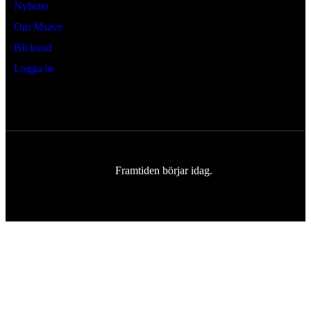
Nyheter
Om Msave
Bli kund
Logga in
Framtiden börjar idag.