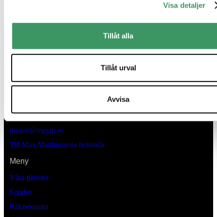
Visa detaljer
Tillåt alla
Tillåt urval
Kontaktinformation
Avvisa
Lästmakargatan 22
Box 3205 , 103 64
Stockholm
msave@maxm.se
Till Max Matthiessens hemsida
Meny
Våra tjänster
Fonder
Räknesnurra