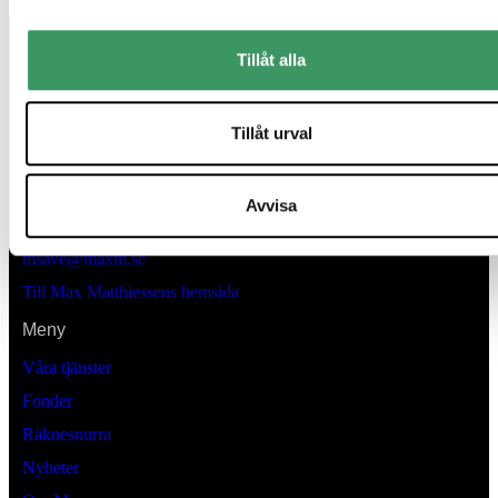
Tillåt alla
Tillåt urval
Kontaktinformation
Lästmakargatan 22
Avvisa
Box 3205 , 103 64
Stockholm
msave@maxm.se
Till Max Matthiessens hemsida
Meny
Våra tjänster
Fonder
Räknesnurra
Nyheter