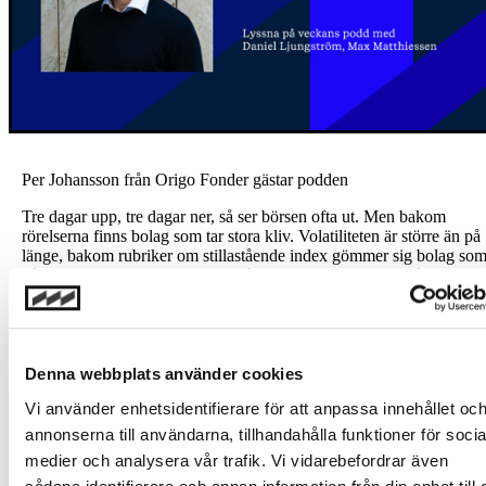
Per Johansson från Origo Fonder gästar podden
Tre dagar upp, tre dagar ner, så ser börsen ofta ut. Men bakom
rörelserna finns bolag som tar stora kliv. Volatiliteten är större än på
länge, bakom rubriker om stillastående index gömmer sig bolag so
både rasar och tar stora kliv framåt. Med Per Johansson från Origo
Fonder pratar vi om att hitta förändringarna och att en central del i
framgångsrikt sparande är inte att alltid pricka rätt utan att undvika 
stora misstagen.
Lyssna på podden
Denna webbplats använder cookies
Investeringar i finansiella instrument är förknippade med risk och en
Vi använder enhetsidentifierare för att anpassa innehållet oc
investering kan både öka och minska i värde eller komma att bli
annonserna till användarna, tillhandahålla funktioner för socia
värdelös. Historisk avkastning är ingen garanti för framtida avkastni
medier och analysera vår trafik. Vi vidarebefordrar även
Ingen del av podcasten skall uppfattas som en uppmaning eller