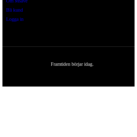
Om Msave
Bli kund
Logga in
Framtiden börjar idag.