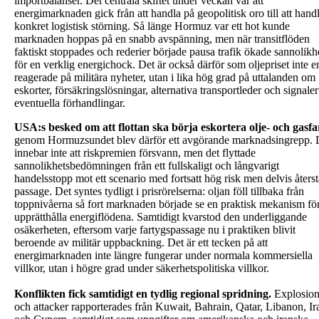
importbalanser. Det centrala skiftet under veckan var att
energimarknaden gick från att handla på geopolitisk oro till att hand
konkret logistisk störning. Så länge Hormuz var ett hot kunde
marknaden hoppas på en snabb avspänning, men när transitflöden
faktiskt stoppades och rederier började pausa trafik ökade sannolikh
för en verklig energichock. Det är också därför som oljepriset inte e
reagerade på militära nyheter, utan i lika hög grad på uttalanden om
eskorter, försäkringslösningar, alternativa transportleder och signale
eventuella förhandlingar.
USA:s besked om att flottan ska börja eskortera olje- och gasfa
genom Hormuzsundet blev därför ett avgörande marknadsingrepp. 
innebar inte att riskpremien försvann, men det flyttade
sannolikhetsbedömningen från ett fullskaligt och långvarigt
handelsstopp mot ett scenario med fortsatt hög risk men delvis återst
passage. Det syntes tydligt i prisrörelserna: oljan föll tillbaka från
toppnivåerna så fort marknaden började se en praktisk mekanism för
upprätthålla energiflödena. Samtidigt kvarstod den underliggande
osäkerheten, eftersom varje fartygspassage nu i praktiken blivit
beroende av militär uppbackning. Det är ett tecken på att
energimarknaden inte längre fungerar under normala kommersiella
villkor, utan i högre grad under säkerhetspolitiska villkor.
Konflikten fick samtidigt en tydlig regional spridning.
Explosion
och attacker rapporterades från Kuwait, Bahrain, Qatar, Libanon, Ir