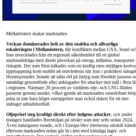
Mellanöstern skakar marknaden
Veckan dominerades helt av den snabba och allvarliga
eskaleringen i Mellanöstern,
där konflikten mellan USA, Israel oc
Iran utvecklades från ett regionalt säkerhetshot till en global
marknadsfråga med direkt påverkan på energi, inflation, transporter
riskaptit. Det som först tolkades som en kraftig men möjligen kortva
upptrappning kom snabbt att omvärderas när Iran i praktiken stängd
Hormuzsundet, hotade att sätta eld på fartyg som försökte passera o
samtidigt genomförde eller anklagades för attacker mot mål i flera l
i regionen. Närmare 20 procent av världens olje- och LNG-flöden
passerar genom sundet, vilket gjorde att marknaden omedelbart bör
prisa in inte bara högre energipriser utan också risken för ett mer
utdraget utbudsbortfall.
Oljepriset steg kraftigt direkt efter helgens attacker
, och under
tisdagen handlades Brentoljan på nivåer som inte setts sedan 2024.
Även naturgasen rusade, och i Europa blev rörelserna särskilt känn
eftersom marknaden redan går in i året med känsliga lager- och