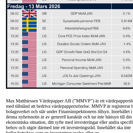
Max Matthiessen Värdepapper AB (”MMVP”) är ett värdepappersb
med tillstånd att bedriva värdepappersrörelse. MMVP är registrerat 
bolagsverket och står under Finansinspektionens tillsyn. Innehållet i
denna nyhetsnotis är av generell karaktär och tar inte hänsyn till din
ekonomiska situation, ditt syfte med investeringar eller andra specif
behov och utgör därmed inte ett investeringsråd. Innehållet ska inte
heller betraktas som en investeringsanalys eller en