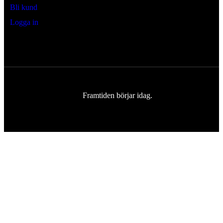
Bli kund
Logga in
Framtiden börjar idag.