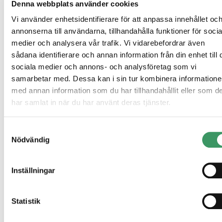
Denna webbplats använder cookies
I Sverige blev veckan ett exempel på den dubbla verklighet
som
Vi använder enhetsidentifierare för att anpassa innehållet oc
präglar marknaden just nu. Å ena sidan fortsatte svensk industri att 
annonserna till användarna, tillhandahålla funktioner för socia
styrka, med industri-PMI på den högsta nivån på fyra år. Å andra si
medier och analysera vår trafik. Vi vidarebefordrar även
föll tjänste-PMI tydligt under 50, vilket signalerar att den inhemska
efterfrågebilden är mer blandad. Inflationen i februari kom in i linje
sådana identifierare och annan information från din enhet till 
förväntningarna men tydligt lägre än i januari, vilket på kort sikt ger
sociala medier och annons- och analysföretag som vi
lättnad. Men om energipriserna biter sig fast samt insatskostnader
samarbetar med. Dessa kan i sin tur kombinera information
fortsätter upp finns risken att det nuvarande inflationsutfallet snabbt 
mindre representativt för det underliggande kostnadstrycket framåt.
med annan information som du har tillhandahållit eller som d
har samlat in när du har använt deras tjänster.
Samtyckesval
Nödvändig
Inställningar
Statistik