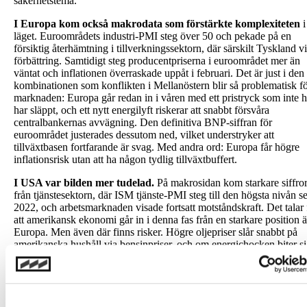
säkerhetstema.
I Europa kom också makrodata som förstärkte komplexiteten
i
läget. Euroområdets industri-PMI steg över 50 och pekade på en
försiktig återhämtning i tillverkningssektorn, där särskilt Tyskland v
förbättring. Samtidigt steg producentpriserna i euroområdet mer än
väntat och inflationen överraskade uppåt i februari. Det är just i den
kombinationen som konflikten i Mellanöstern blir så problematisk f
marknaden: Europa går redan in i våren med ett pristryck som inte h
har släppt, och ett nytt energilyft riskerar att snabbt försvåra
centralbankernas avvägning. Den definitiva BNP-siffran för
euroområdet justerades dessutom ned, vilket understryker att
tillväxtbasen fortfarande är svag. Med andra ord: Europa får högre
inflationsrisk utan att ha någon tydlig tillväxtbuffert.
I USA var bilden mer tudelad.
På makrosidan kom starkare siffro
från tjänstesektorn, där ISM tjänste-PMI steg till den högsta nivån s
2022, och arbetsmarknaden visade fortsatt motståndskraft. Det talar 
att amerikansk ekonomi går in i denna fas från en starkare position 
Europa. Men även där finns risker. Högre oljepriser slår snabbt på
amerikanska hushåll via bensinpriser, och om energichocken biter s
fast kan det påverka både inflation och sentiment. Samtidigt skapad
Trumpregeringens parallella tullbesked ytterligare osäkerhet, särskilt
marknaden redan försöker avgöra om den geopolitiska chocken är
tillfällig eller början på en längre period av högre råvarupriser och s
handelsflöden.