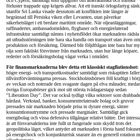
och Cypern, samtidigt som uppgifter om amerikanska och iranska
förluster trappade upp krigets allvar. Att ett iranskt örlogsfartyg sänk
utanför Sri Lanka visade dessutom att konflikten inte längre är
begränsad till Persiska viken eller Levanten, utan påverkar
säkerhetsläget i ett bredare maritimt område. När oljeanläggningar,
raffinaderier, ambassadområden, flygbaser och energirelaterad
infrastruktur samtidigt nämns i nyhetsflödet ökar marknadens rädsla
att utbudsstörningen inte bara ska handla om transport utan även om
produktion och försäkring. Därmed blir följdfrågan inte bara hur m
olja som faktiskt försvinner från marknaden, utan hur länge köpare,
rederier och försäkringsbolag vågar verka i området.
För finansmarknaderna blev detta ett klassiskt stagflationshot:
högre energi- och transportkostnader samtidigt som riskaptiten falle
tillväxtförväntningarna pressas. Stockholmsbörsen föll kraftigt i bör
av veckan och noterade den svagaste dagen på elva månader, meda
övriga Europabörser gick mot sitt största tvådagarstapp sedan
”Liberation Day”. Det var också tydligt vilka sektorer som drabbad
hårdast. Verkstad, banker, konsumentrelaterade bolag och gruvor
pressades när marknaden började prisa in dyrare energi, sämre
konsumtionsutrymme och pressade marginaler. Samtidigt gick
energibolag och vissa defensiva tillgångar relativt bättre. Det intress
är att försvarsaktierna inte fullt ut fungerade som skydd trots det
geopolitiska läget, vilket antyder att marknaden i första hand fokuse
på energichock och konjunkturrisk snarare än en generell rotation m