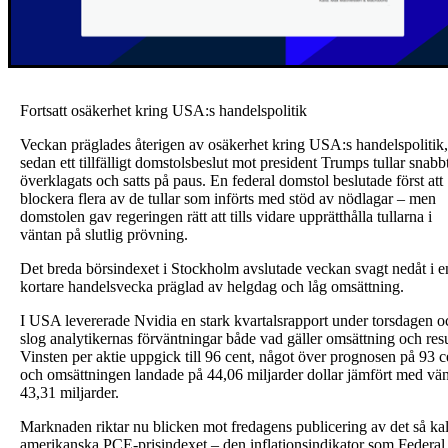
Fortsatt osäkerhet kring USA:s handelspolitik
Veckan präglades återigen av osäkerhet kring USA:s handelspolitik,
sedan ett tillfälligt domstolsbeslut mot president Trumps tullar snabb
överklagats och satts på paus. En federal domstol beslutade först att
blockera flera av de tullar som införts med stöd av nödlagar – men
domstolen gav regeringen rätt att tills vidare upprätthålla tullarna i
väntan på slutlig prövning.
Det breda börsindexet i Stockholm avslutade veckan svagt nedåt i e
kortare handelsvecka präglad av helgdag och låg omsättning.
I USA levererade Nvidia en stark kvartalsrapport under torsdagen o
slog analytikernas förväntningar både vad gäller omsättning och resu
Vinsten per aktie uppgick till 96 cent, något över prognosen på 93 c
och omsättningen landade på 44,06 miljarder dollar jämfört med vä
43,31 miljarder.
Marknaden riktar nu blicken mot fredagens publicering av det så ka
amerikanska PCE-prisindexet – den inflationsindikator som Federal