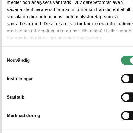
medier och analysera vår trafik. Vi vidarebefordrar även
sådana identifierare och annan information från din enhet till 
sociala medier och annons- och analysföretag som vi
samarbetar med. Dessa kan i sin tur kombinera information
med annan information som du har tillhandahållit eller som d
har samlat in när du har använt deras tjänster.
Samtyckesval
Max Matthiessen Värdepapper AB (”MMVP”) är ett
Nödvändig
värdepappersbolag med tillstånd att bedriva
värdepappersrörelse. MMVP är registrerat hos bolagsverke
och står under Finansinspektionens tillsyn. Innehållet i de
Inställningar
nyhetsnotis är av generell karaktär och tar inte hänsyn till 
ekonomiska situation, ditt syfte med investeringar eller an
specifika behov och utgör därmed inte ett investeringsråd.
Statistik
Innehållet ska inte heller betraktas som en investeringsana
eller en investeringsrekommendation. Placeringar i finansi
instrument är förknippade med ekonomisk risk. Du ansvar
Marknadsföring
själv för risken med dina investeringar och måste således s
skaffa dig kännedom om instrumentens egenskaper och ris