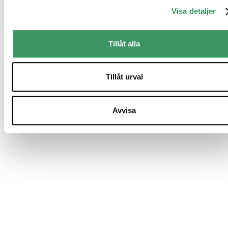
MMVP tar inte ansvar för den skada som kan uppkomma 
grund av fel eller brister i den lämnade informationen. Åsi
Visa detaljer
och uttalanden i nyhetsnotisen, som kommer från för M
utomstående personer, delas inte nödvändigtvis av MMVP.
Innehållet i nyhetsnotisen är skyddat av upphovsrätt och få
Tillåt alla
inte kopieras, distribueras eller publiceras utan MMVP:s
tillstånd.
Tillåt urval
Avvisa