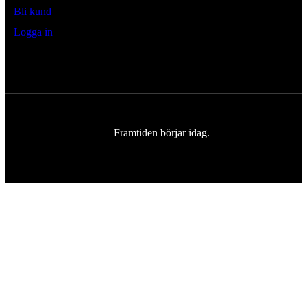
Bli kund
Logga in
Framtiden börjar idag.