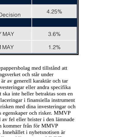
ppersbolag med tillstånd att
agsverket och står under
 är av generell karaktär och tar
vesteringar eller andra specifika
 ska inte heller betraktas som en
aceringar i finansiella instrument
 risken med dina investeringar och
ns egenskaper och risker. MMVP
v fel eller brister i den lämnade
 som kommer från för MMVP
Innehållet i nyhetsnotisen är