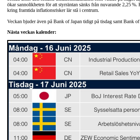
ökar sannolikheten för att styrräntan sänks från nuvarande 2,25 
kring framtida inflationsrisker lär stå i centrum.
Veckan bjuder även på Bank of Japan tidigt på tisdag samt Bank o
Nästa veckas kalender: