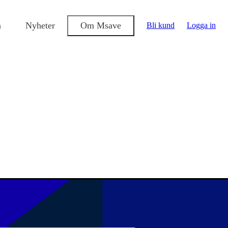
a
Nyheter
Om Msave
Bli kund
Logga in