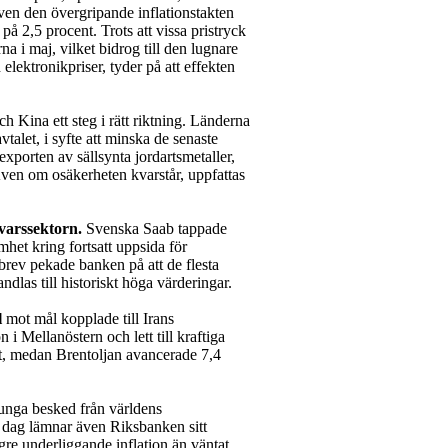
en den övergripande inflationstakten
på 2,5 procent. Trots att vissa pristryck
a i maj, vilket bidrog till den lugnare
elektronikpriser, tyder på att effekten
 Kina ett steg i rätt riktning. Länderna
talet, i syfte att minska de senaste
porten av sällsynta jordartsmetaller,
ven om osäkerheten kvarstår, uppfattas
varssektorn.
Svenska Saab tappade
mhet kring fortsatt uppsida för
brev pekade banken på att de flesta
ndlas till historiskt höga värderingar.
l
mot mål kopplade till Irans
 Mellanöstern och lett till kraftiga
t, medan Brentoljan avancerade 7,4
tunga besked från världens
 dag lämnar även Riksbanken sitt
ägre underliggande inflation än väntat,