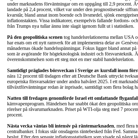
under marknadens förväntningar om en uppgång till 2,9 procent. Äv
landade på 2,4 procent, vilket var under den prognostiserade siffran 
kvarstår, bland annat inom boende och livsmedel, sjönk energiprisern
inflationstakten. Vissa indikatorer, exempelvis fallande fordons- och 
från Trumps nya tullar ännu inte slagit igenom fullt ut i statistiken.
På den geopolitiska scenen
tog handelsrelationerna mellan USA och
har enats om ett nytt ramverk för att implementera delar av Genèveav
månadernas ökade handelsspänningar. Fokus ligger bland annat på ex
som är avgörande för högteknologisk industri och försvarsteknik. Ä
överenskommelsen som ett steg mot en mer stabil handelsrelation.
Samtidigt präglades börsveckan i Sverige av kursfall inom förs
nära 12 procent till tisdagen efter att Deutsche Bank uttryckt tveksa
europeiska försvarsaktier under andra halvåret 2025. I ett marknads
tillväxtförväntningar redan är inprisade, samtidigt som flera bolag ha
Natten till fredagen genomförde Israel ett omfattande flyganfal
kärnvapenprogram. Händelsen har snabbt ökat den geopolitiska oron i
rörelser på råvarumarknaden. Priset på WTI-olja steg med 7 procen
procent.
Nästa vecka väntas bli intensiv på räntemarknaden
, med flera 
centralbanker. I fokus står onsdagens räntebesked från Fed. Samma
beslut. Efter den senaste inflationsstatistiken som visade på något l