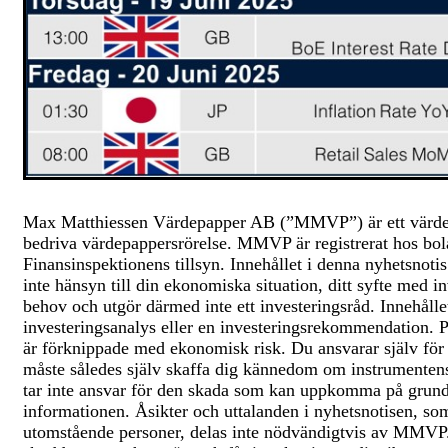
Max Matthiessen Värdepapper AB (”MMVP”) är ett värdepa
bedriva värdepappersrörelse. MMVP är registrerat hos bol
Finansinspektionens tillsyn. Innehållet i denna nyhetsnotis
inte hänsyn till din ekonomiska situation, ditt syfte med in
behov och utgör därmed inte ett investeringsråd. Innehållet
investeringsanalys eller en investeringsrekommendation. Pl
är förknippade med ekonomisk risk. Du ansvarar själv för
måste således själv skaffa dig kännedom om instrumente
tar inte ansvar för den skada som kan uppkomma på grund a
informationen. Åsikter och uttalanden i nyhetsnotisen,
utomstående personer, delas inte nödvändigtvis av MMVP. 