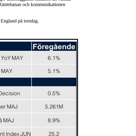
%. Räntebanan och kommunikationen
f England på torsdag.