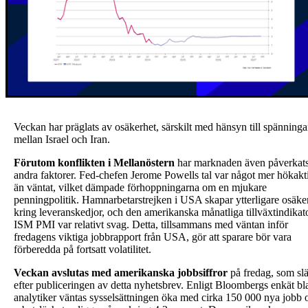
Veckan har präglats av osäkerhet, särskilt med hänsyn till spänning
mellan Israel och Iran.
Förutom konflikten i Mellanöstern
har marknaden även påverkat
andra faktorer. Fed-chefen Jerome Powells tal var något mer hökakt
än väntat, vilket dämpade förhoppningarna om en mjukare
penningpolitik. Hamnarbetarstrejken i USA skapar ytterligare osäke
kring leveranskedjor, och den amerikanska månatliga tillväxtindikat
ISM PMI var relativt svag. Detta, tillsammans med väntan inför
fredagens viktiga jobbrapport från USA, gör att sparare bör vara
förberedda på fortsatt volatilitet.
Veckan avslutas med amerikanska jobbsiffror
på fredag, som sl
efter publiceringen av detta nyhetsbrev. Enligt Bloombergs enkät bl
analytiker väntas sysselsättningen öka med cirka 150 000 nya jobb 