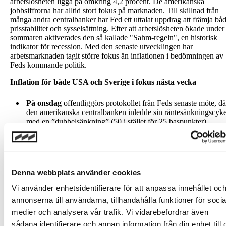
arbetslösheten ligga på omkring 4,2 procent. De amerikanska
jobbsiffrorna har alltid stort fokus på marknaden. Till skillnad från
många andra centralbanker har Fed ett uttalat uppdrag att främja bå
prisstabilitet och sysselsättning. Efter att arbetslösheten ökade under
sommaren aktiverades den så kallade "Sahm-regeln", en historisk
indikator för recession. Med den senaste utvecklingen har
arbetsmarknaden tagit större fokus än inflationen i bedömningen av
Feds kommande politik.
Inflation för både USA och Sverige i fokus nästa vecka
På onsdag
offentliggörs protokollet från Feds senaste möte, dä
den amerikanska centralbanken inledde sin räntesänkningscyke
med en ”dubbelsänkning” (50 i stället för 25 baspunkter).
Marknaden kommer att följa protokollet noggrant för ytterligar
insikter i diskussionerna inom centralbanksdirektionen.
I övrigt ligger fokus främst på inflationsstatistik
, med siffro
från både Sverige (tisdag) och USA (torsdag). För svensk del
Denna webbplats använder cookies
presenteras för första gången ”Snabb-KPI”, en ny
förhandsindikator för inflationen. Enligt SCB innehåller denna
Vi använder enhetsidentifierare för att anpassa innehållet oc
publicering inflationstakten samt månadsförändring enligt KPI,
KPIF och KPIF exklusive energi. Statistik om olika varugrupp
annonserna till användarna, tillhandahålla funktioner för socia
exempelvis livsmedel, ingår dock inte i denna publicering. De
medier och analysera vår trafik. Vi vidarebefordrar även
europeiska statistikmyndigheten har sedan tidigare ett liknande
sådana identifierare och annan information från din enhet till 